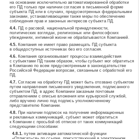
на основании исключительно автоматизированной обработки
его ПД только при наличии согласия в письменной форме
субъекта ПД или в случаях, предусмотренных федеральными
законами, устанавливающими также меры по обеспечению
соблюдения прав и законных интересов субъекта ПД.
ПД о расовой, национальной принадлежности,
политических взглядах, религиозных или философских
убеждениях, интимной жизни не обрабатываются Компанией.
Компания не имеет право размещать ПД субъекта
в общедоступных источниках без его согласия.
Компания организовывает процессы взаимодействия
с субъектами ПД таким образом, чтобы субъект мог обратиться
в Компанию по всем предусмотренным в законодательстве
Российской Федерации вопросам, связанным с обработкой его
ПД.
Согласие на обработку ПД может быть отозвано субъектом
путем направления письменного уведомления, подписанного
субъектом ПД, в адрес Компании заказным почтовым
отправлением с описью вложения или курьерской службой,
либо вручено лично под подпись уполномоченному
представителю Компании.
При наличии подписок на получение информационных
и рекламных коммуникаций, субъект может обратиться
к Компании с просьбой об отписке от таких коммуникаций
следующими способами:
путем активации автоматической функции
«Отписаться» по ссылке, присутствующей в электронном