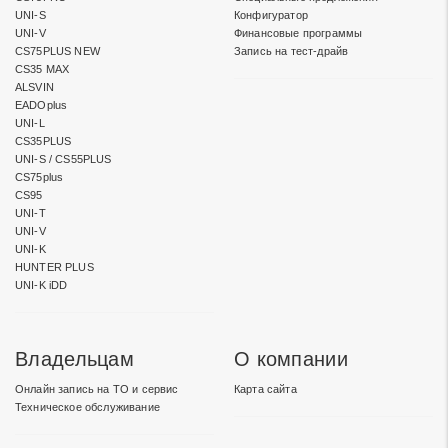
UNI-S
Конфигуратор
UNI-V
Финансовые программы
CS75PLUS NEW
Запись на тест-драйв
CS35 MAX
ALSVIN
EADOplus
UNI-L
CS35PLUS
UNI-S / CS55PLUS
CS75plus
CS95
UNI-T
UNI-V
UNI-K
HUNTER PLUS
UNI-K iDD
Владельцам
О компании
Онлайн запись на ТО и сервис
Карта сайта
Техническое обслуживание