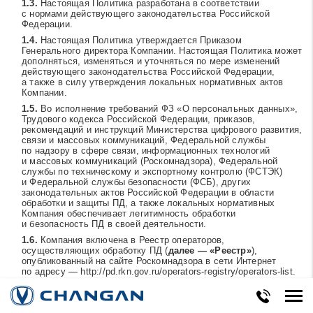
Настоящая Политика разработана в соответствии
с нормами действующего законодательства Российской
Федерации.
Настоящая Политика утверждается Приказом
Генерального директора Компании. Настоящая Политика может
дополняться, изменяться и уточняться по мере изменений
действующего законодательства Российской Федерации,
а также в силу утверждения локальных нормативных актов
Компании.
Во исполнение требований ФЗ «О персональных данных»,
Трудового кодекса Российской Федерации, приказов,
рекомендаций и инструкций Министерства цифрового развития,
связи и массовых коммуникаций, Федеральной службы
по надзору в сфере связи, информационных технологий
и массовых коммуникаций (Роскомнадзора), Федеральной
службы по техническому и экспортному контролю (ФСТЭК)
и Федеральной службы безопасности (ФСБ), других
законодательных актов Российской Федерации в области
обработки и защиты ПД, а также локальных нормативных
Компания обеспечивает легитимность обработки
и безопасность ПД в своей деятельности.
Компания включена в Реестр операторов,
осуществляющих обработку ПД (
далее — «Реестр»
),
опубликованный на сайте Роскомнадзора в сети Интернет
по адресу —
http://pd.rkn.gov.ru/operators-registry/operators-list
.
Положения настоящей Политики применяется к обработке
ПД Компанией также в следующих случаях: