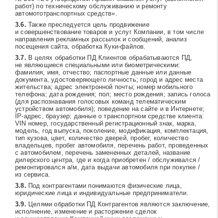
работ) по техническому обслуживанию и ремонту
автомототранспортных средств».
Также преследуется цель продвижение
и совершенствование товаров и услуг Компании, в том числе
направления рекламных рассылок и сообщений, анализ
посещения сайта, обработка Куки-файлов.
В целях обработки ПД Клиентов обрабатываются ПД,
не являющиеся специальными или биометрическими:
фамилия, имя, отчество; паспортные данные или данные
документа, удостоверяющего личность; город и адрес места
жительства; адрес электронной почты; номер мобильного
телефона; дата рождения; пол; место рождения; запись голоса
(для распознавания голосовых команд телематическим
устройством автомобиля); поведение на сайте и в Интернете;
IP-адрес, браузер; данные о транспортном средстве клиента:
VIN номер, государственный регистрационный знак, марка,
модель, год выпуска, поколение, модификация, комплектация,
тип кузова, цвет, количество дверей, пробег, количество
владельцев, пробег автомобиля, перечень работ, проведенных
с автомобилем, перечень замененных деталей, название
дилерского центра, где и когда приобретен / обслуживался /
ремонтировался а/м, дата выдачи автомобиля при покупке /
из сервиса.
Под контрагентами понимаются физические лица,
юридические лица и индивидуальные предприниматели.
Целями обработки ПД Контрагентов являются заключение,
исполнение, изменение и расторжение сделок