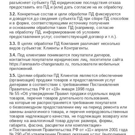
разъясняет субъекту ПД юридические последствия отказа
предоставить его ПД и (или) дать согласие на их обработку.
Конкретные состав и цели обработки ПД фиксируются
и доводятся до сведения субъекта ПД при сборе ПД способом
и в форме, соответствующими источнику получения
и основаниям обработки таких ПД (например, согласие
на обработку ПД, информирование об условиях
предоставления услуг, соответствующий договор и т.п.).
В целях обработки ПД Компания различает несколько
видов субъектов: Клиенты и Контрагенты.
Под клиентами понимаются покупатели дилеров,
контактные покупатели юридических лиц, посетители сайта
https://arenaavto-changanauto.ru
, пользователи мобильных
приложений.
Целями обработки ПД Клиентов являются обеспечение
(организация) продажи товаров и предоставления услуг
дилерами в соответствии с требованиями Постановления
Правительства РФ от «19» января 1998 года
№ 55 «Об утверждении Правил продажи отдельных видов
товаров, перечня товаров длительного пользования,
на которые не распространяется требование покупателя
о безвозмездном предоставлении ему на период ремонта или
замены аналогичного товара, и перечня непродовольственных
товаров надлежащего качества, не подлежащих возврату или
обмену на аналогичный товар других размера, формы,
габарита, фасона, расцветки или комплектации»
и Постановления Правительства РФ от «11» апреля 2001 года
№ 290 «Об утверждении Правил оказания услуг (выполнения