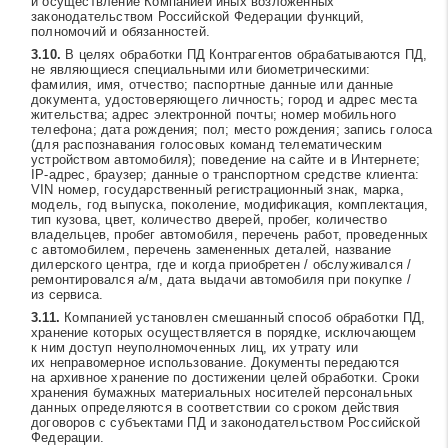
и осуществление Компанией иных возложенных
законодательством Российской Федерации функций,
полномочий и обязанностей.
В целях обработки ПД Контрагентов обрабатываются ПД,
не являющиеся специальными или биометрическими:
фамилия, имя, отчество; паспортные данные или данные
документа, удостоверяющего личность; город и адрес места
жительства; адрес электронной почты; номер мобильного
телефона; дата рождения; пол; место рождения; запись голоса
(для распознавания голосовых команд телематическим
устройством автомобиля); поведение на сайте и в Интернете;
IP-адрес, браузер; данные о транспортном средстве клиента:
VIN номер, государственный регистрационный знак, марка,
модель, год выпуска, поколение, модификация, комплектация,
тип кузова, цвет, количество дверей, пробег, количество
владельцев, пробег автомобиля, перечень работ, проведенных
с автомобилем, перечень замененных деталей, название
дилерского центра, где и когда приобретен / обслуживался /
ремонтировался а/м, дата выдачи автомобиля при покупке /
из сервиса.
Компанией установлен смешанный способ обработки ПД,
хранение которых осуществляется в порядке, исключающем
к ним доступ неуполномоченных лиц, их утрату или
их неправомерное использование. Документы передаются
на архивное хранение по достижении целей обработки. Сроки
хранения бумажных материальных носителей персональных
данных определяются в соответствии со сроком действия
договоров с субъектами ПД и законодательством Российской
Федерации.