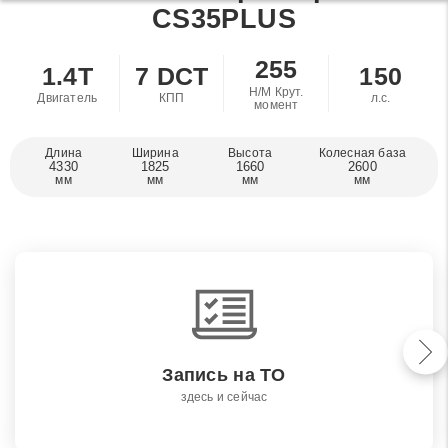
CS35PLUS
255
1.4T
7 DCT
150
Н/М Крут.
Двигатель
КПП
л.с.
момент
Длина
Ширина
Высота
Колесная база
4330
1825
1660
2600
мм
мм
мм
мм
Запись на ТО
здесь и сейчас