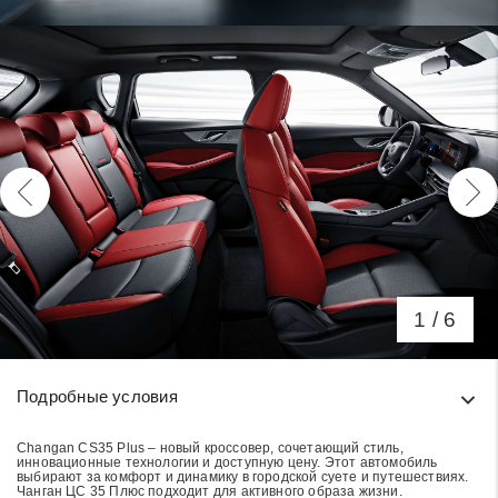
1
/ 6
Условия кредитования и информация о расчете пл
Подробные условия
Changan CS35 Plus – новый кроссовер, сочетающий стиль,
инновационные технологии и доступную цену. Этот автомобиль
выбирают за комфорт и динамику в городской суете и путешествиях.
Чанган ЦС 35 Плюс подходит для активного образа жизни.