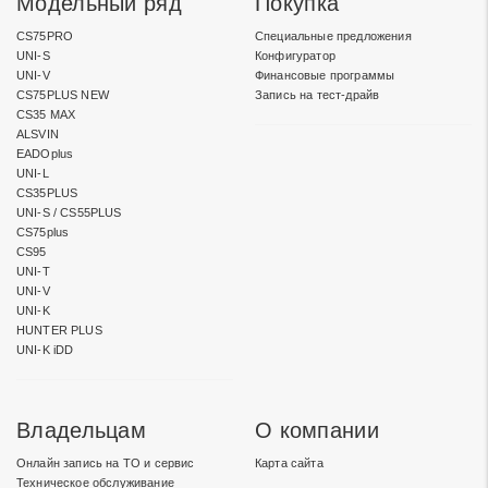
Модельный ряд
Покупка
CS75PRO
Специальные предложения
UNI-S
Конфигуратор
UNI-V
Финансовые программы
CS75PLUS NEW
Запись на тест-драйв
CS35 MAX
ALSVIN
EADOplus
UNI-L
CS35PLUS
UNI-S / CS55PLUS
CS75plus
CS95
UNI-T
UNI-V
UNI-K
HUNTER PLUS
UNI-K iDD
Владельцам
О компании
Онлайн запись на ТО и сервис
Карта сайта
Техническое обслуживание