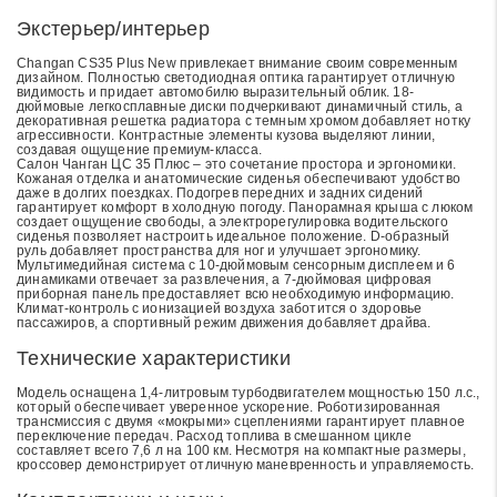
Экстерьер/интерьер
Changan CS35 Plus New привлекает внимание своим современным
дизайном. Полностью светодиодная оптика гарантирует отличную
видимость и придает автомобилю выразительный облик. 18-
дюймовые легкосплавные диски подчеркивают динамичный стиль, а
декоративная решетка радиатора с темным хромом добавляет нотку
агрессивности. Контрастные элементы кузова выделяют линии,
создавая ощущение премиум-класса.
Салон Чанган ЦС 35 Плюс – это сочетание простора и эргономики.
Кожаная отделка и анатомические сиденья обеспечивают удобство
даже в долгих поездках. Подогрев передних и задних сидений
гарантирует комфорт в холодную погоду. Панорамная крыша с люком
создает ощущение свободы, а электрорегулировка водительского
сиденья позволяет настроить идеальное положение. D-образный
руль добавляет пространства для ног и улучшает эргономику.
Мультимедийная система с 10-дюймовым сенсорным дисплеем и 6
динамиками отвечает за развлечения, а 7-дюймовая цифровая
приборная панель предоставляет всю необходимую информацию.
Климат-контроль с ионизацией воздуха заботится о здоровье
пассажиров, а спортивный режим движения добавляет драйва.
Технические характеристики
Модель оснащена 1,4-литровым турбодвигателем мощностью 150 л.с.,
который обеспечивает уверенное ускорение. Роботизированная
трансмиссия с двумя «мокрыми» сцеплениями гарантирует плавное
переключение передач. Расход топлива в смешанном цикле
составляет всего 7,6 л на 100 км. Несмотря на компактные размеры,
кроссовер демонстрирует отличную маневренность и управляемость.