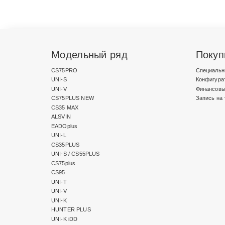
Модельный ряд
Покуп
CS75PRO
Специальн
UNI-S
Конфигура
UNI-V
Финансовы
CS75PLUS NEW
Запись на 
CS35 MAX
ALSVIN
EADOplus
UNI-L
CS35PLUS
UNI-S / CS55PLUS
CS75plus
CS95
UNI-T
UNI-V
UNI-K
HUNTER PLUS
UNI-K iDD