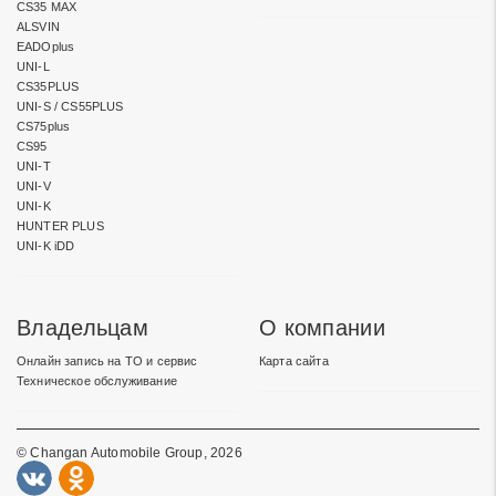
CS35 MAX
ALSVIN
EADOplus
UNI-L
CS35PLUS
UNI-S / CS55PLUS
CS75plus
CS95
UNI-T
UNI-V
UNI-K
HUNTER PLUS
UNI-K iDD
Владельцам
О компании
Онлайн запись на ТО и сервис
Карта сайта
Техническое обслуживание
© Changan Automobile Group, 2026