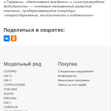
и Германии. «Автономное вождение» и «низкоуглеродная
мобильность» — ключевые направления развития
компании, придерживающейся концепции
«энергосбережения, экологичности и надежности».
Поделиться в соцсетях:
Модельный ряд
Покупка
CS75PRO
Специальные предложения
UNI-S
Конфигуратор
UNI-V
Финансовые программы
CS75PLUS NEW
Запись на тест-драйв
CS35 MAX
ALSVIN
EADOplus
UNI-L
CS35PLUS