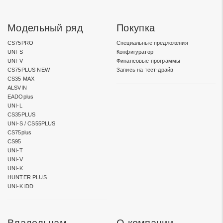
Модельный ряд
Покупка
CS75PRO
Специальные предложения
UNI-S
Конфигуратор
UNI-V
Финансовые программы
CS75PLUS NEW
Запись на тест-драйв
CS35 MAX
ALSVIN
EADOplus
UNI-L
CS35PLUS
UNI-S / CS55PLUS
CS75plus
CS95
UNI-T
UNI-V
UNI-K
HUNTER PLUS
UNI-K iDD