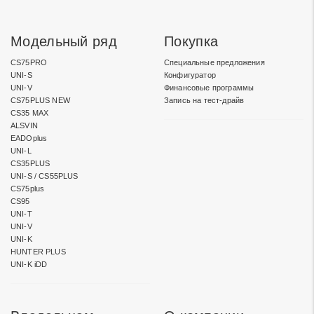
Модельный ряд
Покупка
CS75PRO
Специальные предложения
UNI-S
Конфигуратор
UNI-V
Финансовые программы
CS75PLUS NEW
Запись на тест-драйв
CS35 MAX
ALSVIN
EADOplus
UNI-L
CS35PLUS
UNI-S / CS55PLUS
CS75plus
CS95
UNI-T
UNI-V
UNI-K
HUNTER PLUS
UNI-K iDD