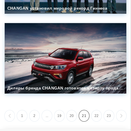
CHANGAN установил мировой рекорд Гиннеса
Дилеры бренда CHANGAN готовятся к старту продаж автомобиля CS 75
1
2
...
19
20
21
22
23